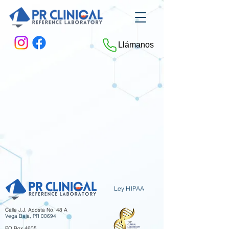
Llámanos
Ley HIPAA
Calle J.J. Acosta No. 4
8 A
Vega Baja, PR 00694
PO Box 4605